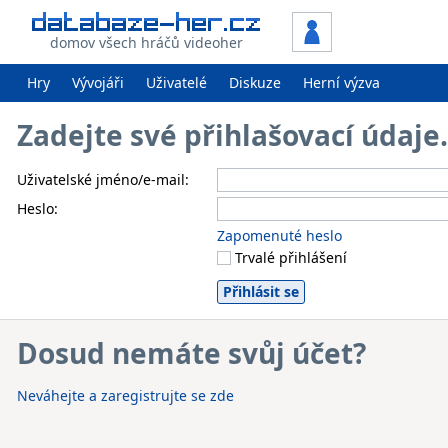
domov všech hráčů videoher
Hry
Vývojáři
Uživatelé
Diskuze
Herní výzva
Zadejte své přihlašovací údaj
Uživatelské jméno/e-mail:
Heslo:
Zapomenuté heslo
Trvalé přihlášení
Dosud nemáte svůj účet?
Neváhejte a zaregistrujte se zde