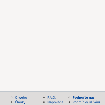
O webu
F.A.Q.
Podpořte nás
Články
Nápověda
Podmínky užívání