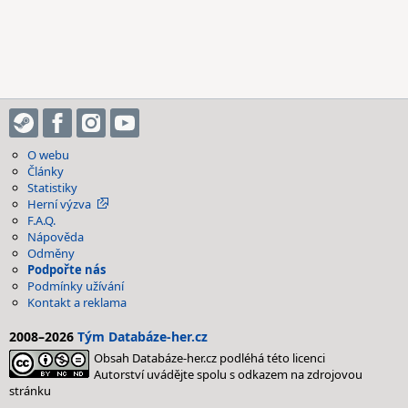
O webu
Články
Statistiky
Herní výzva
F.A.Q.
Nápověda
Odměny
Podpořte nás
Podmínky užívání
Kontakt a reklama
2008–2026
Tým Databáze-her.cz
Obsah Databáze-her.cz podléhá této licenci
Autorství uvádějte spolu s odkazem na zdrojovou
stránku