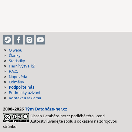
O webu
Články
Statistiky
Herní výzva
F.A.Q.
Nápověda
Odměny
Podpořte nás
Podmínky užívání
Kontakt a reklama
2008–2026
Tým Databáze-her.cz
Obsah Databáze-her.cz podléhá této licenci
Autorství uvádějte spolu s odkazem na zdrojovou
stránku