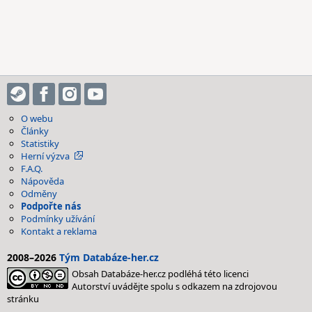
O webu
Články
Statistiky
Herní výzva
F.A.Q.
Nápověda
Odměny
Podpořte nás
Podmínky užívání
Kontakt a reklama
2008–2026
Tým Databáze-her.cz
Obsah Databáze-her.cz podléhá této licenci
Autorství uvádějte spolu s odkazem na zdrojovou
stránku