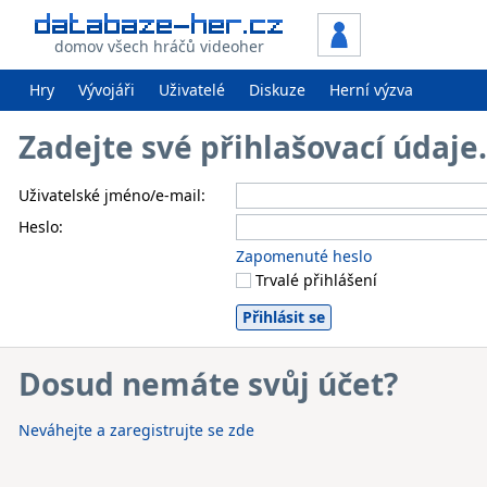
domov všech hráčů videoher
Hry
Vývojáři
Uživatelé
Diskuze
Herní výzva
Zadejte své přihlašovací údaj
Uživatelské jméno/e-mail:
Heslo:
Zapomenuté heslo
Trvalé přihlášení
Dosud nemáte svůj účet?
Neváhejte a zaregistrujte se zde