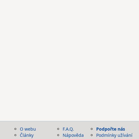
O webu
F.A.Q.
Podpořte nás
Články
Nápověda
Podmínky užívání