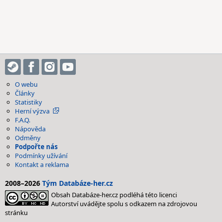
O webu
Články
Statistiky
Herní výzva
F.A.Q.
Nápověda
Odměny
Podpořte nás
Podmínky užívání
Kontakt a reklama
2008–2026
Tým Databáze-her.cz
Obsah Databáze-her.cz podléhá této licenci
Autorství uvádějte spolu s odkazem na zdrojovou
stránku