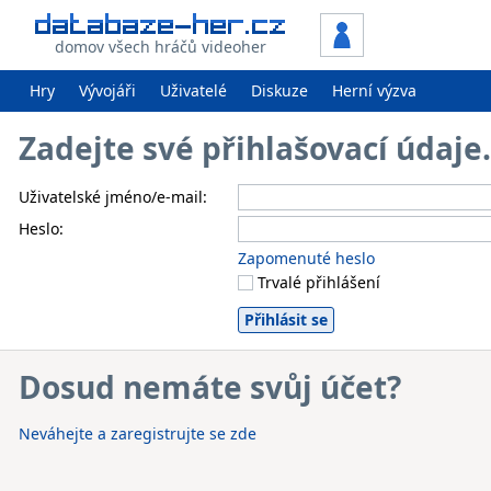
domov všech hráčů videoher
Hry
Vývojáři
Uživatelé
Diskuze
Herní výzva
Zadejte své přihlašovací údaj
Uživatelské jméno/e-mail:
Heslo:
Zapomenuté heslo
Trvalé přihlášení
Dosud nemáte svůj účet?
Neváhejte a zaregistrujte se zde