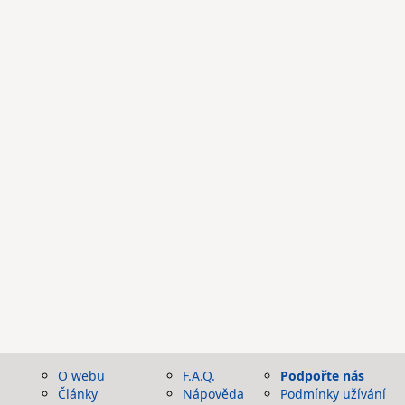
O webu
F.A.Q.
Podpořte nás
Články
Nápověda
Podmínky užívání