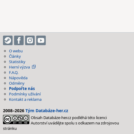
O webu
Články
Statistiky
Herní výzva
F.A.Q.
Nápověda
Odměny
Podpořte nás
Podmínky užívání
Kontakt a reklama
2008–2026
Tým Databáze-her.cz
Obsah Databáze-her.cz podléhá této licenci
Autorství uvádějte spolu s odkazem na zdrojovou
stránku