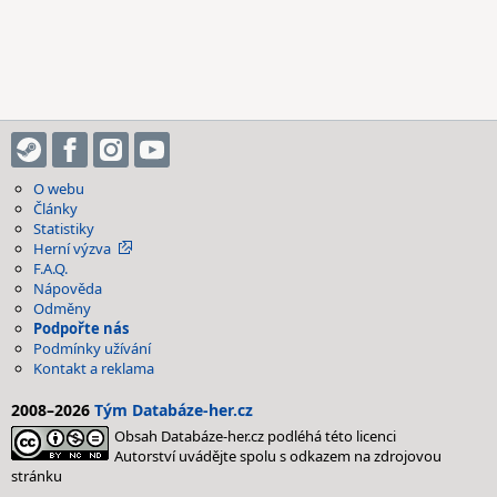
O webu
Články
Statistiky
Herní výzva
F.A.Q.
Nápověda
Odměny
Podpořte nás
Podmínky užívání
Kontakt a reklama
2008–2026
Tým Databáze-her.cz
Obsah Databáze-her.cz podléhá této licenci
Autorství uvádějte spolu s odkazem na zdrojovou
stránku