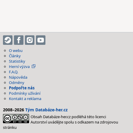
O webu
Články
Statistiky
Herní výzva
F.A.Q.
Nápověda
Odměny
Podpořte nás
Podmínky užívání
Kontakt a reklama
2008–2026
Tým Databáze-her.cz
Obsah Databáze-her.cz podléhá této licenci
Autorství uvádějte spolu s odkazem na zdrojovou
stránku