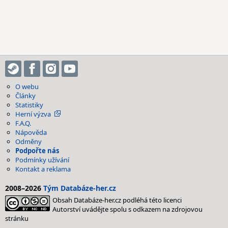
O webu
Články
Statistiky
Herní výzva
F.A.Q.
Nápověda
Odměny
Podpořte nás
Podmínky užívání
Kontakt a reklama
2008–2026
Tým Databáze-her.cz
Obsah Databáze-her.cz podléhá této licenci
Autorství uvádějte spolu s odkazem na zdrojovou
stránku