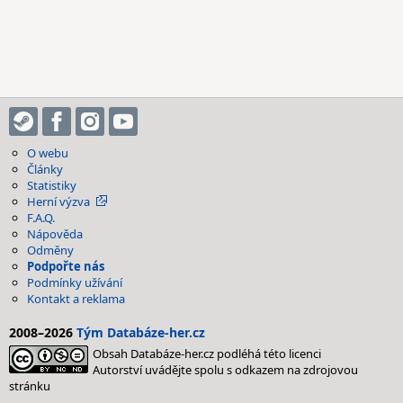
O webu
Články
Statistiky
Herní výzva
F.A.Q.
Nápověda
Odměny
Podpořte nás
Podmínky užívání
Kontakt a reklama
2008–2026
Tým Databáze-her.cz
Obsah Databáze-her.cz podléhá této licenci
Autorství uvádějte spolu s odkazem na zdrojovou
stránku