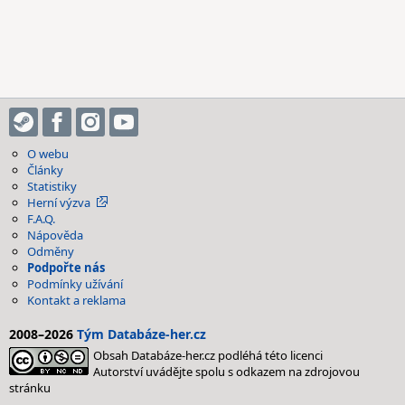
O webu
Články
Statistiky
Herní výzva
F.A.Q.
Nápověda
Odměny
Podpořte nás
Podmínky užívání
Kontakt a reklama
2008–2026
Tým Databáze-her.cz
Obsah Databáze-her.cz podléhá této licenci
Autorství uvádějte spolu s odkazem na zdrojovou
stránku