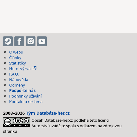
O webu
Články
Statistiky
Herní výzva
F.A.Q.
Nápověda
Odměny
Podpořte nás
Podmínky užívání
Kontakt a reklama
2008–2026
Tým Databáze-her.cz
Obsah Databáze-her.cz podléhá této licenci
Autorství uvádějte spolu s odkazem na zdrojovou
stránku