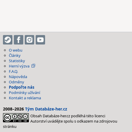
O webu
Články
Statistiky
Herní výzva
F.A.Q.
Nápověda
Odměny
Podpořte nás
Podmínky užívání
Kontakt a reklama
2008–2026
Tým Databáze-her.cz
Obsah Databáze-her.cz podléhá této licenci
Autorství uvádějte spolu s odkazem na zdrojovou
stránku