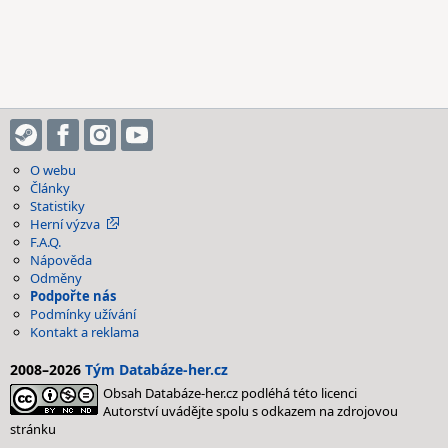
O webu
Články
Statistiky
Herní výzva
F.A.Q.
Nápověda
Odměny
Podpořte nás
Podmínky užívání
Kontakt a reklama
2008–2026
Tým Databáze-her.cz
Obsah Databáze-her.cz podléhá této licenci
Autorství uvádějte spolu s odkazem na zdrojovou
stránku