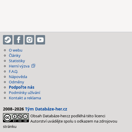
O webu
Články
Statistiky
Herní výzva
F.A.Q.
Nápověda
Odměny
Podpořte nás
Podmínky užívání
Kontakt a reklama
2008–2026
Tým Databáze-her.cz
Obsah Databáze-her.cz podléhá této licenci
Autorství uvádějte spolu s odkazem na zdrojovou
stránku