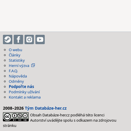
O webu
Články
Statistiky
Herní výzva
F.A.Q.
Nápověda
Odměny
Podpořte nás
Podmínky užívání
Kontakt a reklama
2008–2026
Tým Databáze-her.cz
Obsah Databáze-her.cz podléhá této licenci
Autorství uvádějte spolu s odkazem na zdrojovou
stránku