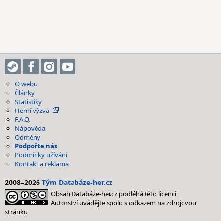
O webu
Články
Statistiky
Herní výzva
F.A.Q.
Nápověda
Odměny
Podpořte nás
Podmínky užívání
Kontakt a reklama
2008–2026
Tým Databáze-her.cz
Obsah Databáze-her.cz podléhá této licenci
Autorství uvádějte spolu s odkazem na zdrojovou
stránku