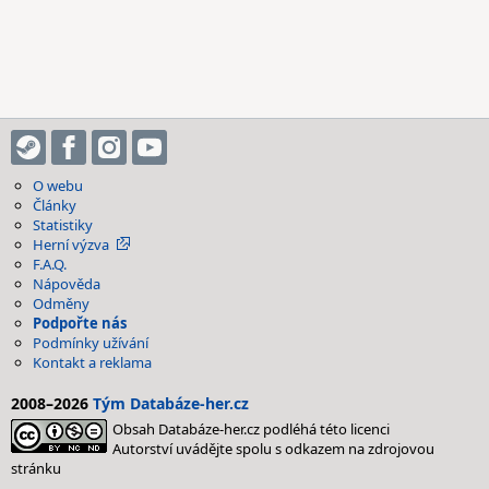
O webu
Články
Statistiky
Herní výzva
F.A.Q.
Nápověda
Odměny
Podpořte nás
Podmínky užívání
Kontakt a reklama
2008–2026
Tým Databáze-her.cz
Obsah Databáze-her.cz podléhá této licenci
Autorství uvádějte spolu s odkazem na zdrojovou
stránku