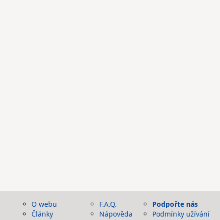
O webu
F.A.Q.
Podpořte nás
Články
Nápověda
Podmínky užívání