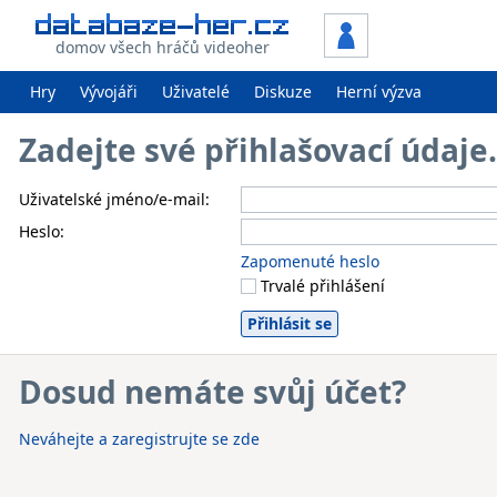
domov všech hráčů videoher
Hry
Vývojáři
Uživatelé
Diskuze
Herní výzva
Zadejte své přihlašovací údaj
Uživatelské jméno/e-mail:
Heslo:
Zapomenuté heslo
Trvalé přihlášení
Dosud nemáte svůj účet?
Neváhejte a zaregistrujte se zde