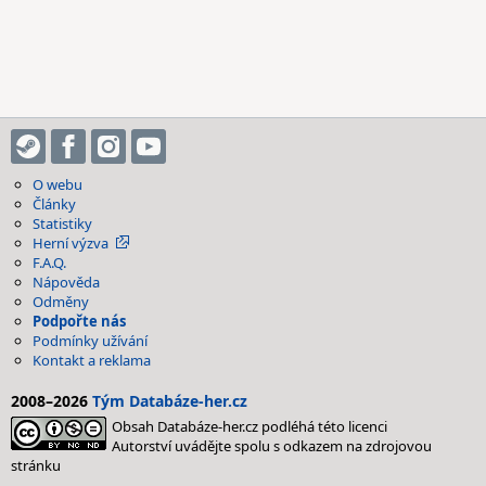
O webu
Články
Statistiky
Herní výzva
F.A.Q.
Nápověda
Odměny
Podpořte nás
Podmínky užívání
Kontakt a reklama
2008–2026
Tým Databáze-her.cz
Obsah Databáze-her.cz podléhá této licenci
Autorství uvádějte spolu s odkazem na zdrojovou
stránku