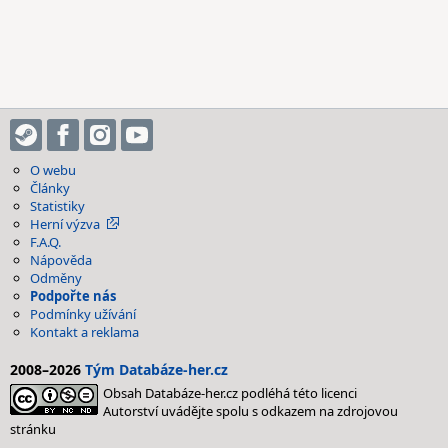
O webu
Články
Statistiky
Herní výzva
F.A.Q.
Nápověda
Odměny
Podpořte nás
Podmínky užívání
Kontakt a reklama
2008–2026
Tým Databáze-her.cz
Obsah Databáze-her.cz podléhá této licenci
Autorství uvádějte spolu s odkazem na zdrojovou
stránku