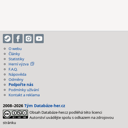
O webu
Články
Statistiky
Herní výzva
F.A.Q.
Nápověda
Odměny
Podpořte nás
Podmínky užívání
Kontakt a reklama
2008–2026
Tým Databáze-her.cz
Obsah Databáze-her.cz podléhá této licenci
Autorství uvádějte spolu s odkazem na zdrojovou
stránku