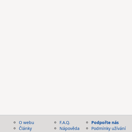
O webu
F.A.Q.
Podpořte nás
Články
Nápověda
Podmínky užívání