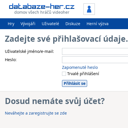
domov všech hráčů videoher
Hry
Vývojáři
Uživatelé
Diskuze
Herní výzva
Zadejte své přihlašovací údaj
Uživatelské jméno/e-mail:
Heslo:
Zapomenuté heslo
Trvalé přihlášení
Dosud nemáte svůj účet?
Neváhejte a zaregistrujte se zde