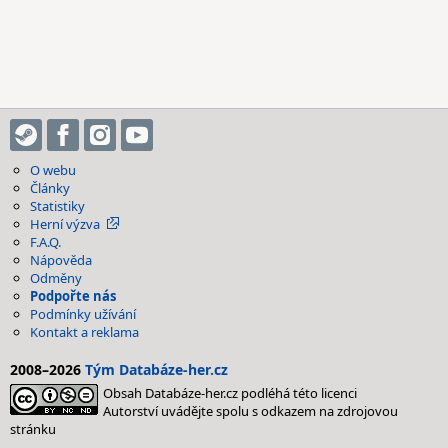
O webu
Články
Statistiky
Herní výzva
F.A.Q.
Nápověda
Odměny
Podpořte nás
Podmínky užívání
Kontakt a reklama
2008–2026
Tým Databáze-her.cz
Obsah Databáze-her.cz podléhá této licenci
Autorství uvádějte spolu s odkazem na zdrojovou
stránku