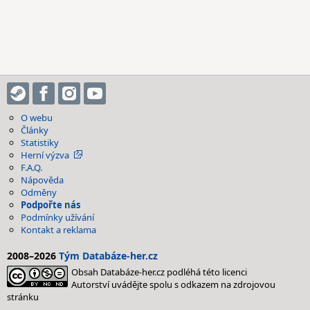
O webu
Články
Statistiky
Herní výzva
F.A.Q.
Nápověda
Odměny
Podpořte nás
Podmínky užívání
Kontakt a reklama
2008–2026
Tým Databáze-her.cz
Obsah Databáze-her.cz podléhá této licenci
Autorství uvádějte spolu s odkazem na zdrojovou
stránku