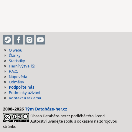
O webu
Články
Statistiky
Herní výzva
F.A.Q.
Nápověda
Odměny
Podpořte nás
Podmínky užívání
Kontakt a reklama
2008–2026
Tým Databáze-her.cz
Obsah Databáze-her.cz podléhá této licenci
Autorství uvádějte spolu s odkazem na zdrojovou
stránku