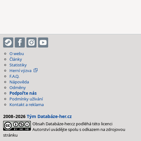
O webu
Články
Statistiky
Herní výzva
F.A.Q.
Nápověda
Odměny
Podpořte nás
Podmínky užívání
Kontakt a reklama
2008–2026
Tým Databáze-her.cz
Obsah Databáze-her.cz podléhá této licenci
Autorství uvádějte spolu s odkazem na zdrojovou
stránku