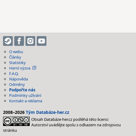
O webu
Články
Statistiky
Herní výzva
F.A.Q.
Nápověda
Odměny
Podpořte nás
Podmínky užívání
Kontakt a reklama
2008–2026
Tým Databáze-her.cz
Obsah Databáze-her.cz podléhá této licenci
Autorství uvádějte spolu s odkazem na zdrojovou
stránku