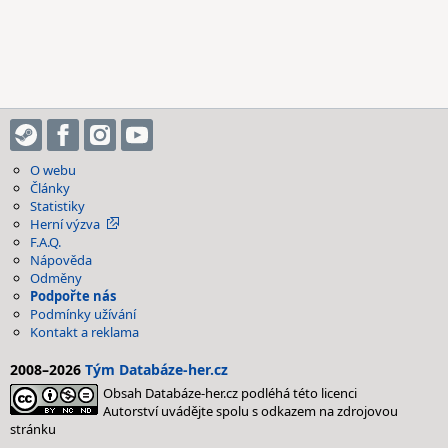
O webu
Články
Statistiky
Herní výzva
F.A.Q.
Nápověda
Odměny
Podpořte nás
Podmínky užívání
Kontakt a reklama
2008–2026
Tým Databáze-her.cz
Obsah Databáze-her.cz podléhá této licenci
Autorství uvádějte spolu s odkazem na zdrojovou
stránku