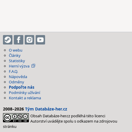
O webu
Články
Statistiky
Herní výzva
F.A.Q.
Nápověda
Odměny
Podpořte nás
Podmínky užívání
Kontakt a reklama
2008–2026
Tým Databáze-her.cz
Obsah Databáze-her.cz podléhá této licenci
Autorství uvádějte spolu s odkazem na zdrojovou
stránku