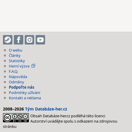
O webu
Články
Statistiky
Herní výzva
F.A.Q.
Nápověda
Odměny
Podpořte nás
Podmínky užívání
Kontakt a reklama
2008–2026
Tým Databáze-her.cz
Obsah Databáze-her.cz podléhá této licenci
Autorství uvádějte spolu s odkazem na zdrojovou
stránku