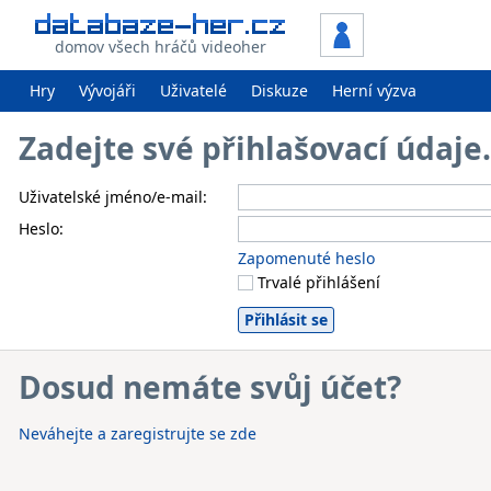
domov všech hráčů videoher
Hry
Vývojáři
Uživatelé
Diskuze
Herní výzva
Zadejte své přihlašovací údaj
Uživatelské jméno/e-mail:
Heslo:
Zapomenuté heslo
Trvalé přihlášení
Dosud nemáte svůj účet?
Neváhejte a zaregistrujte se zde