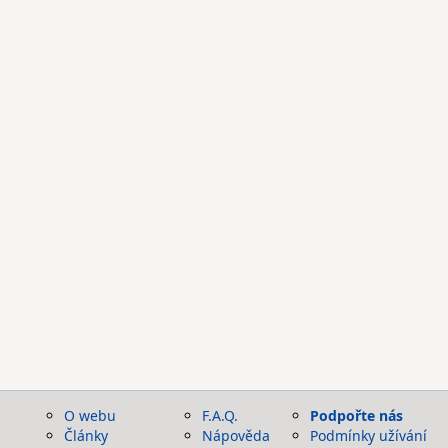
O webu
F.A.Q.
Podpořte nás
Články
Nápověda
Podmínky užívání