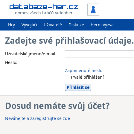
domov všech hráčů videoher
Hry
Vývojáři
Uživatelé
Diskuze
Herní výzva
Zadejte své přihlašovací údaj
Uživatelské jméno/e-mail:
Heslo:
Zapomenuté heslo
Trvalé přihlášení
Dosud nemáte svůj účet?
Neváhejte a zaregistrujte se zde