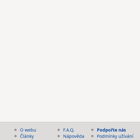
O webu
F.A.Q.
Podpořte nás
Články
Nápověda
Podmínky užívání