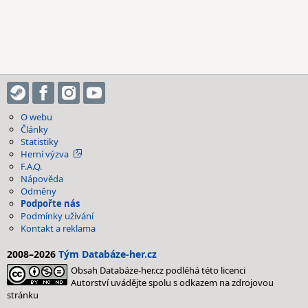
O webu
Články
Statistiky
Herní výzva
F.A.Q.
Nápověda
Odměny
Podpořte nás
Podmínky užívání
Kontakt a reklama
2008–2026
Tým Databáze-her.cz
Obsah Databáze-her.cz podléhá této licenci
Autorství uvádějte spolu s odkazem na zdrojovou
stránku