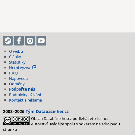
O webu
Články
Statistiky
Herní výzva
F.A.Q.
Nápověda
Odměny
Podpořte nás
Podmínky užívání
Kontakt a reklama
2008–2026
Tým Databáze-her.cz
Obsah Databáze-her.cz podléhá této licenci
Autorství uvádějte spolu s odkazem na zdrojovou
stránku