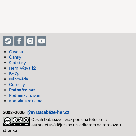
O webu
Články
Statistiky
Herní výzva
F.A.Q.
Nápověda
Odměny
Podpořte nás
Podmínky užívání
Kontakt a reklama
2008–2026
Tým Databáze-her.cz
Obsah Databáze-her.cz podléhá této licenci
Autorství uvádějte spolu s odkazem na zdrojovou
stránku