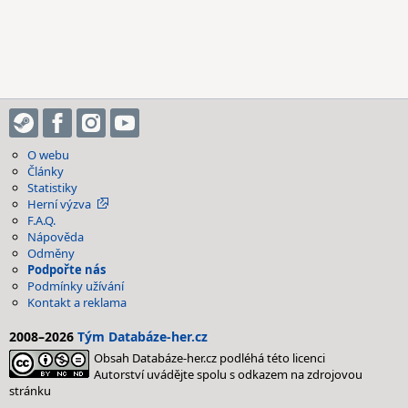
O webu
Články
Statistiky
Herní výzva
F.A.Q.
Nápověda
Odměny
Podpořte nás
Podmínky užívání
Kontakt a reklama
2008–2026
Tým Databáze-her.cz
Obsah Databáze-her.cz podléhá této licenci
Autorství uvádějte spolu s odkazem na zdrojovou
stránku