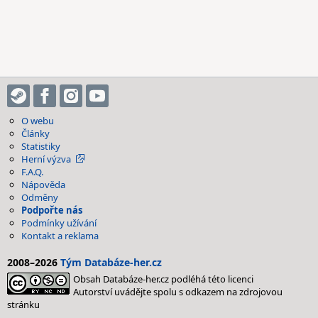
O webu
Články
Statistiky
Herní výzva
F.A.Q.
Nápověda
Odměny
Podpořte nás
Podmínky užívání
Kontakt a reklama
2008–2026
Tým Databáze-her.cz
Obsah Databáze-her.cz podléhá této licenci
Autorství uvádějte spolu s odkazem na zdrojovou
stránku