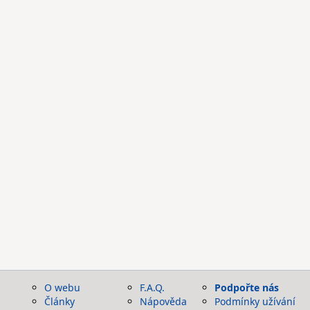
O webu
F.A.Q.
Podpořte nás
Články
Nápověda
Podmínky užívání