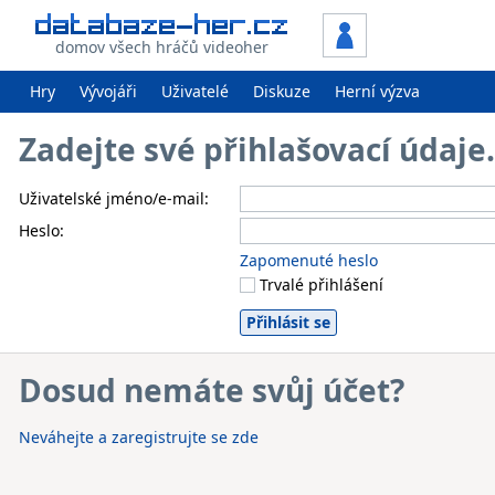
domov všech hráčů videoher
Hry
Vývojáři
Uživatelé
Diskuze
Herní výzva
Zadejte své přihlašovací údaj
Uživatelské jméno/e-mail:
Heslo:
Zapomenuté heslo
Trvalé přihlášení
Dosud nemáte svůj účet?
Neváhejte a zaregistrujte se zde