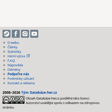
O webu
Články
Statistiky
Herní výzva
F.A.Q.
Nápověda
Odměny
Podpořte nás
Podmínky užívání
Kontakt a reklama
2008–2026
Tým Databáze-her.cz
Obsah Databáze-her.cz podléhá této licenci
Autorství uvádějte spolu s odkazem na zdrojovou
stránku