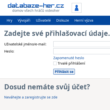
domov všech hráčů videoher
Hry
Vývojáři
Uživatelé
Diskuze
Herní výzva
Zadejte své přihlašovací údaj
Uživatelské jméno/e-mail:
Heslo:
Zapomenuté heslo
Trvalé přihlášení
Dosud nemáte svůj účet?
Neváhejte a zaregistrujte se zde