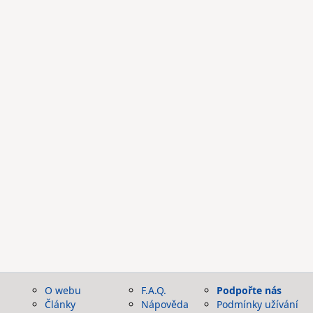
O webu
F.A.Q.
Podpořte nás
Články
Nápověda
Podmínky užívání