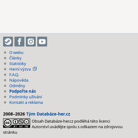
O webu
Články
Statistiky
Herní výzva
F.A.Q.
Nápověda
Odměny
Podpořte nás
Podmínky užívání
Kontakt a reklama
2008–2026
Tým Databáze-her.cz
Obsah Databáze-her.cz podléhá této licenci
Autorství uvádějte spolu s odkazem na zdrojovou
stránku