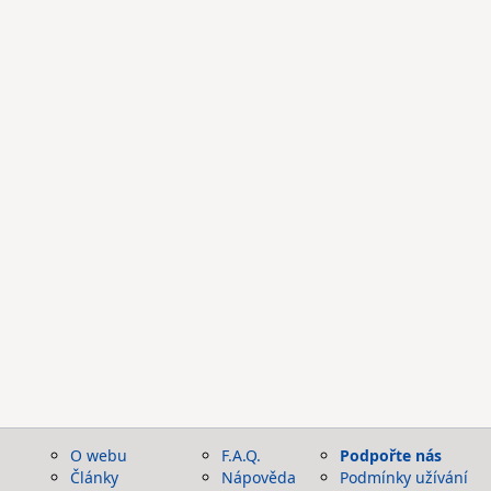
O webu
F.A.Q.
Podpořte nás
Články
Nápověda
Podmínky užívání