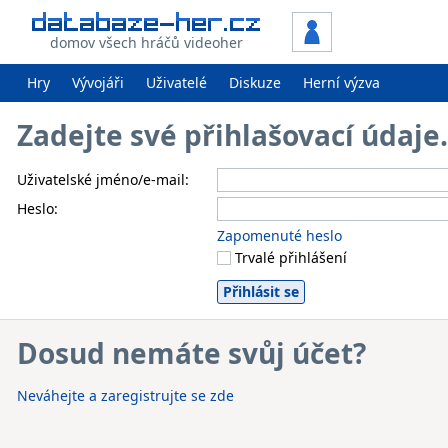
domov všech hráčů videoher
Hry
Vývojáři
Uživatelé
Diskuze
Herní výzva
Zadejte své přihlašovací údaj
Uživatelské jméno/e-mail:
Heslo:
Zapomenuté heslo
Trvalé přihlášení
Dosud nemáte svůj účet?
Neváhejte a zaregistrujte se zde