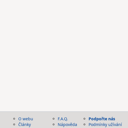
O webu
F.A.Q.
Podpořte nás
Články
Nápověda
Podmínky užívání