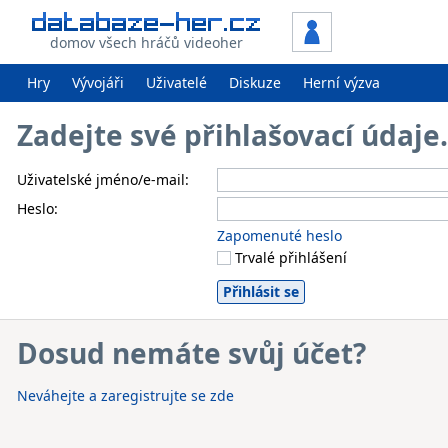
domov všech hráčů videoher
Hry
Vývojáři
Uživatelé
Diskuze
Herní výzva
Zadejte své přihlašovací údaj
Uživatelské jméno/e-mail:
Heslo:
Zapomenuté heslo
Trvalé přihlášení
Dosud nemáte svůj účet?
Neváhejte a zaregistrujte se zde