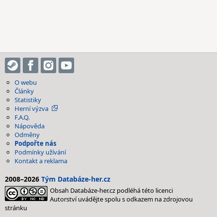
O webu
Články
Statistiky
Herní výzva
F.A.Q.
Nápověda
Odměny
Podpořte nás
Podmínky užívání
Kontakt a reklama
2008–2026
Tým Databáze-her.cz
Obsah Databáze-her.cz podléhá této licenci
Autorství uvádějte spolu s odkazem na zdrojovou
stránku