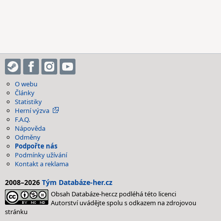
O webu
Články
Statistiky
Herní výzva
F.A.Q.
Nápověda
Odměny
Podpořte nás
Podmínky užívání
Kontakt a reklama
2008–2026
Tým Databáze-her.cz
Obsah Databáze-her.cz podléhá této licenci
Autorství uvádějte spolu s odkazem na zdrojovou
stránku