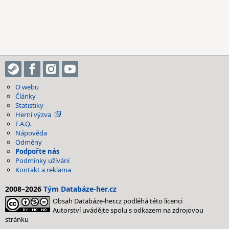
O webu
Články
Statistiky
Herní výzva
F.A.Q.
Nápověda
Odměny
Podpořte nás
Podmínky užívání
Kontakt a reklama
2008–2026
Tým Databáze-her.cz
Obsah Databáze-her.cz podléhá této licenci
Autorství uvádějte spolu s odkazem na zdrojovou
stránku