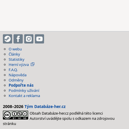
O webu
Články
Statistiky
Herní výzva
F.A.Q.
Nápověda
Odměny
Podpořte nás
Podmínky užívání
Kontakt a reklama
2008–2026
Tým Databáze-her.cz
Obsah Databáze-her.cz podléhá této licenci
Autorství uvádějte spolu s odkazem na zdrojovou
stránku